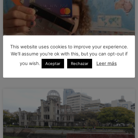
This website uses cookies to improve your experience.
LAS MEJORES TARJETAS PARA VIAJAR SIN
We'll assume you're ok with this, but you can opt-out if
COMISIONES EN EL 2022
you wish.
Leer más
Aceptar
Rechazar
... LEER MÁS