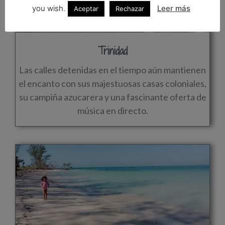
you wish.
Leer más
Aceptar
Rechazar
Trinidad
Las calles detenidas en el tiempo aún mantienen
el encanto con sus majestuosas casas coloniales,
su campiña azucarera y una fascinante oferta de
música en directo.