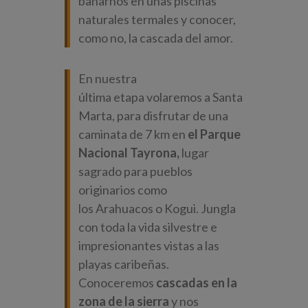
bañarnos en unas piscinas
naturales termales y conocer,
como no, la cascada del amor.
En nuestra
última etapa volaremos a Santa
Marta, para disfrutar de una
caminata de 7 km en
el Parque
Nacional
Tayrona
,
lugar
sagrado para pueblos
originarios como
los Arahuacos o
Kogui
. Jungla
con toda la vida silvestre e
impresionantes vistas a las
playas caribeñas.
Conoceremos
cascadas en la
zona de la sierra
y nos