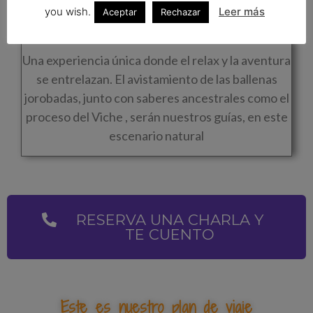
you wish.
Leer más
Aceptar
Rechazar
Pacifico Colombiano
Una experiencia única donde el relax y la aventura
se entrelazan. El avistamiento de las ballenas
jorobadas, junto con saberes ancestrales como el
proceso del Viche , serán nuestros guías, en este
escenario natural
RESERVA UNA CHARLA Y
TE CUENTO
Este es nuestro plan de viaje