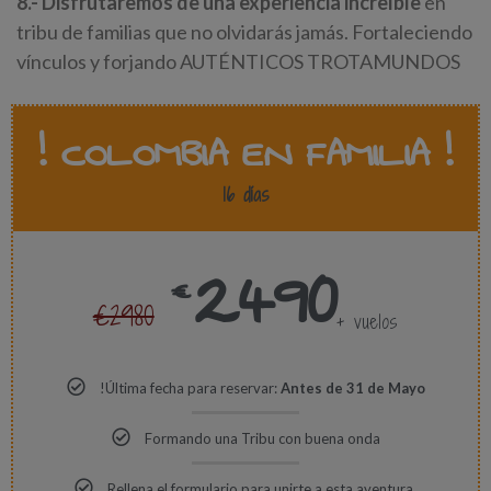
8.- Disfrutaremos de una experiencia increíble
en
tribu de familias que no olvidarás jamás. Fortaleciendo
vínculos y forjando AUTÉNTICOS TROTAMUNDOS
! COLOMBIA EN FAMILIA !
16 días
2490
€
€2980
+ vuelos
!Última fecha para reservar:
Antes de 31 de Mayo
Formando una Tribu con buena onda
Rellena el formulario para unirte a esta aventura.