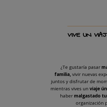
VIVE UN VIA
¿Te gustaría pasar
má
familia,
vivir nuevas exp
juntos y disfrutar de mom
mientras vives un
viaje ún
haber
malgastado tu
organización p