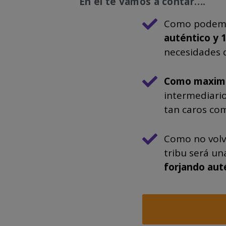
En él te vamos a contar….
Como podemos
auténtico y 
necesidades 
Como maximiz
intermediario
tan caros com
Como no volve
tribu será un
forjando aut