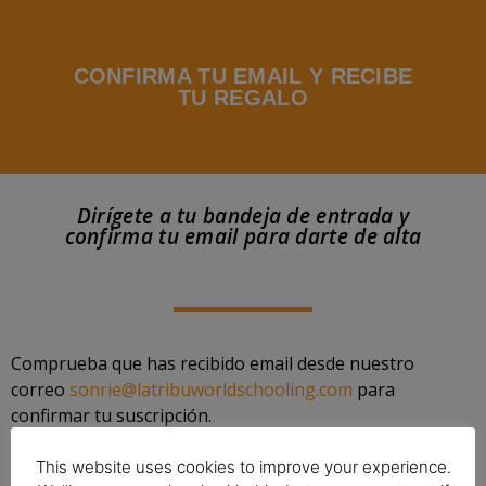
CONFIRMA TU EMAIL Y RECIBE
TU REGALO
Dirígete a tu bandeja de entrada y
confirma tu email para darte de alta
Comprueba que has recibido email desde nuestro
correo
sonrie@latribuworldschooling.com
para
confirmar tu suscripción.
Te debería llegar en menos de 5 minutos.
Tras ello abre el correo y haz clic en el botón de
This website uses cookies to improve your experience.