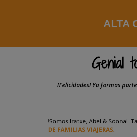
ALTA 
Genial 
!Felicidades! Ya formas part
!Somos Iratxe, Abel & Soona! Ta
DE FAMILIAS VIAJERAS.