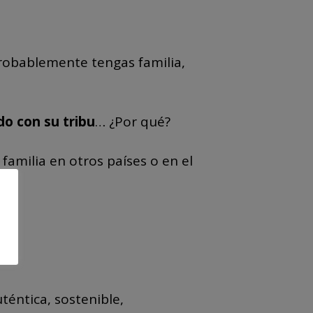
robablemente tengas familia,
do con su tribu
… ¿Por qué?
familia en otros países o en el
éntica, sostenible,