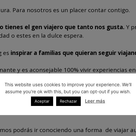
tura. Para nosotros es un placer contar contigo.
o tienes el gen viajero que tanto nos gusta.
Y p
ad o estes en la dulce espera.
g es
inspirar a familias que quieran seguir viajan
nante y es aconsejable 100% vivir experiencias en 
This website uses cookies to improve your experience. We'll
assume you're ok with this, but you can opt-out if you wish.
e los viajes de aventura?
Leer más
Aceptar
Rechazar
ECUERDOS IMBORRABLES
.
mos podrás ir conociendo una forma de viajar aut